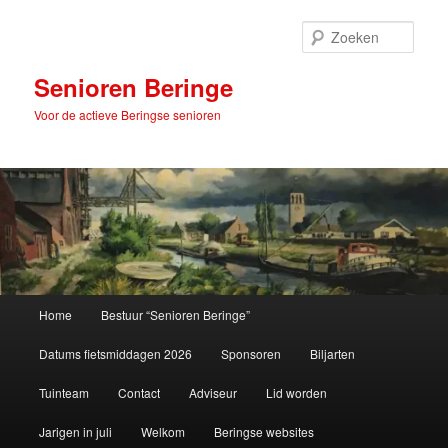
Spring
Spring
naar
naar
Zoek
de
de
primaire
secundaire
Senioren Beringe
inhoud
inhoud
Voor de actieve Beringse senioren
Hoofdmenu
Home
Bestuur “Senioren Beringe”
Datums fietsmiddagen 2026
Sponsoren
Biljarten
Tuinteam
Contact
Adviseur
Lid worden
Jarigen in juli
Welkom
Beringse websites