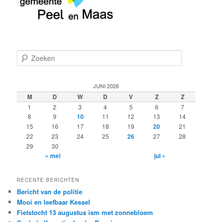
Z
o
e
k
JUNI 2026
e
M
D
W
D
V
Z
Z
n
1
2
3
4
5
6
7
8
9
10
11
12
13
14
15
16
17
18
19
20
21
22
23
24
25
26
27
28
29
30
« mei
jul »
RECENTE BERICHTEN
Bericht van de politie
Mooi en leefbaar Kessel
Fietstocht 13 augustus ism met zonnebloem