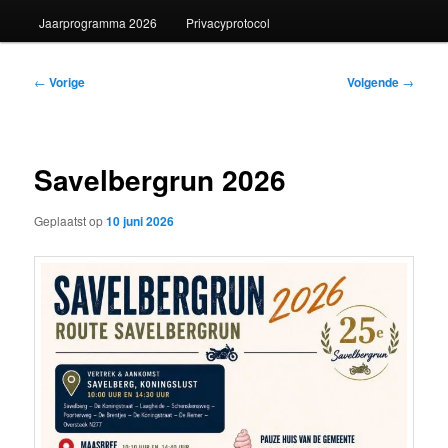
Jaarprogramma 2026
Privacyprotocol
Bericht
←
Vorige
Volgende
→
navigatie
Savelbergrun 2026
Geplaatst op
10 juni 2026