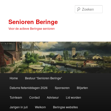
Spring
naar
Zoek
de
primaire
Senioren Beringe
inhoud
Voor de actieve Beringse senioren
Hoofdmenu
Home
Bestuur “Senioren Beringe”
Datums fietsmiddagen 2026
Sponsoren
Biljarten
Tuinteam
Contact
Adviseur
Lid worden
Jarigen in juli
Welkom
Beringse websites