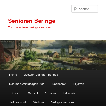
Spring
naar
Zoek
de
primaire
Senioren Beringe
inhoud
Voor de actieve Beringse senioren
Hoofdmenu
Home
Bestuur “Senioren Beringe”
Datums fietsmiddagen 2026
Sponsoren
Biljarten
Tuinteam
Contact
Adviseur
Lid worden
Jarigen in juli
Welkom
Beringse websites