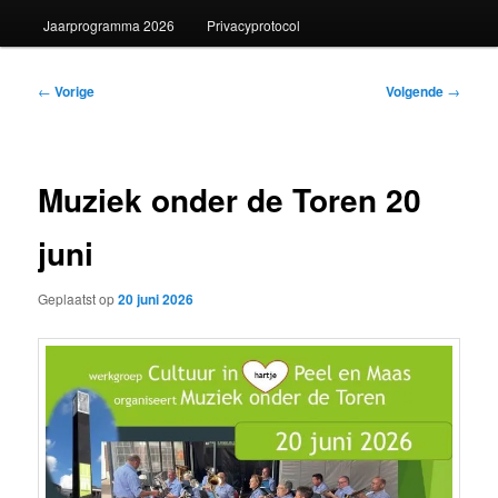
Jaarprogramma 2026
Privacyprotocol
Bericht
←
Vorige
Volgende
→
navigatie
Muziek onder de Toren 20
juni
Geplaatst op
20 juni 2026