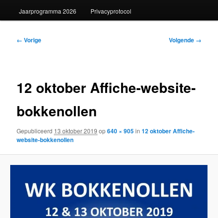
Jaarprogramma 2026
Privacyprotocol
Afbeeldingsnavigatie
← Vorige
Volgende →
12 oktober Affiche-website-
bokkenollen
Gepubliceerd
13 oktober 2019
op
640 × 905
in
12 oktober Affiche-
website-bokkenollen