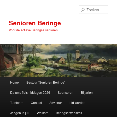
Spring
naar
Zoek
de
primaire
Senioren Beringe
inhoud
Voor de actieve Beringse senioren
Hoofdmenu
Home
Bestuur “Senioren Beringe”
Datums fietsmiddagen 2026
Sponsoren
Biljarten
Tuinteam
Contact
Adviseur
Lid worden
Jarigen in juli
Welkom
Beringse websites