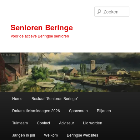
Spring
naar
Zoek
de
primaire
Senioren Beringe
inhoud
Voor de actieve Beringse senioren
Hoofdmenu
Home
Bestuur “Senioren Beringe”
Datums fietsmiddagen 2026
Sponsoren
Biljarten
Tuinteam
Contact
Adviseur
Lid worden
Jarigen in juli
Welkom
Beringse websites