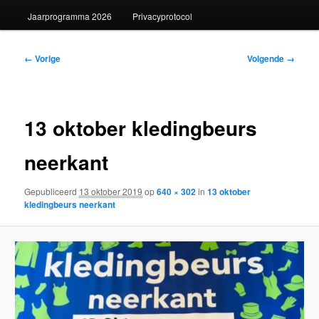
Jaarprogramma 2026
Privacyprotocol
Afbeeldingsnavigatie
← Vorige
Volgende →
13 oktober kledingbeurs
neerkant
Gepubliceerd
13 oktober 2019
op
640 × 302
in
13 oktober
kledingbeurs neerkant