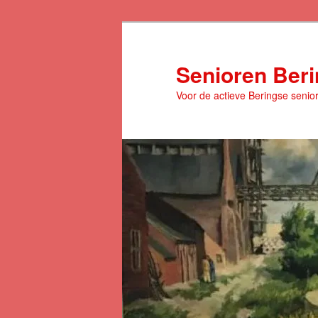
Spring
naar
de
Senioren Ber
primaire
Voor de actieve Beringse senio
inhoud