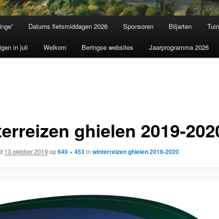
inge”
Datums fietsmiddagen 2026
Sponsoren
Biljarten
Tui
igen in juli
Welkom
Beringse websites
Jaarprogramma 2026
terreizen ghielen 2019-202
rd
13 oktober 2019
op
640 × 453
in
winterreizen ghielen 2019-2020