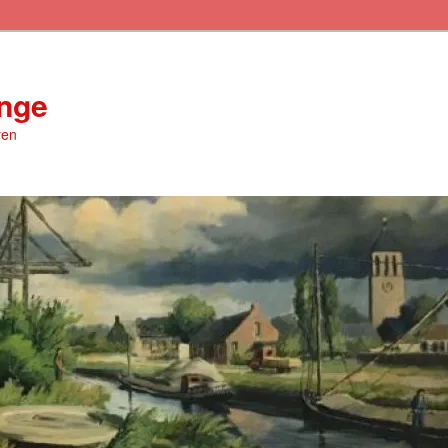
inge
ren