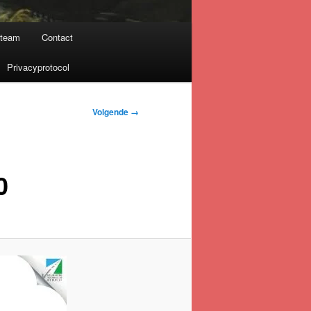
nteam
Contact
Privacyprotocol
Volgende →
0