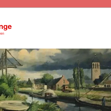
inge
ren