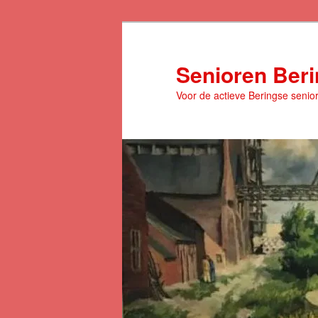
Spring
naar
de
Senioren Ber
primaire
Voor de actieve Beringse senio
inhoud