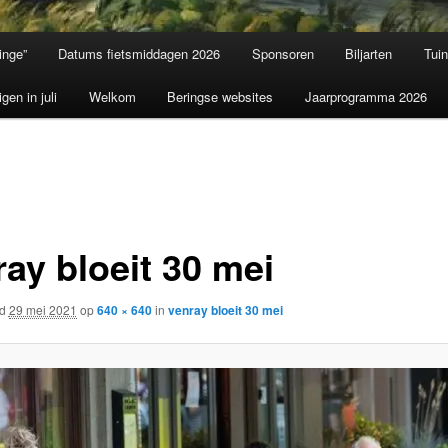
inge”
Datums fietsmiddagen 2026
Sponsoren
Biljarten
Tui
igen in juli
Welkom
Beringse websites
Jaarprogramma 2026
ray bloeit 30 mei
rd
29 mei 2021
op
640 × 640
in
venray bloeit 30 mei