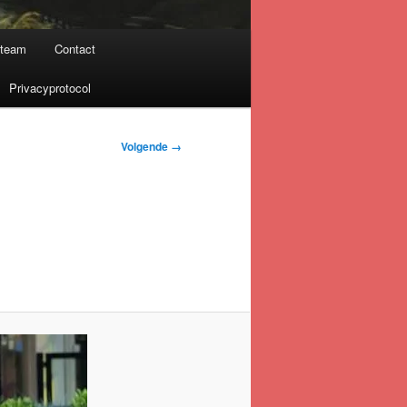
nteam
Contact
Privacyprotocol
Volgende →