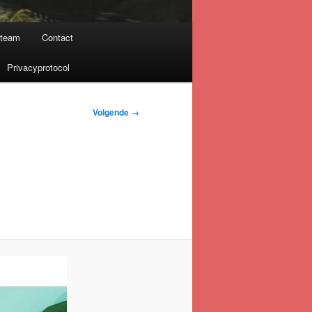
nteam
Contact
Privacyprotocol
Volgende →