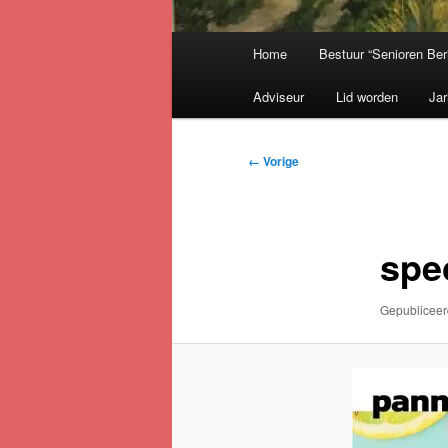
Hoofdmenu
Home
Bestuur “Senioren Ber
Adviseur
Lid worden
Jar
Afbeeldingsnavigatie
← Vorige
spe
Gepublicee