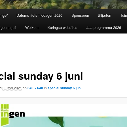
inge”
Datums fietsmiddagen 2026
Sponsoren
Biljarten
Tui
igen in juli
Welkom
Beringse websites
Jaarprogramma 2026
cial sunday 6 juni
rd
30 mei 2021
op
640 × 640
in
special sunday 6 juni