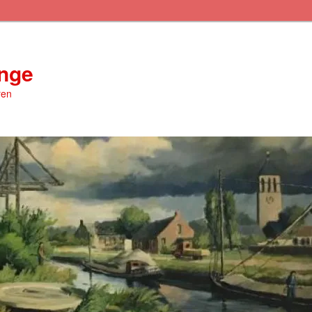
inge
ren