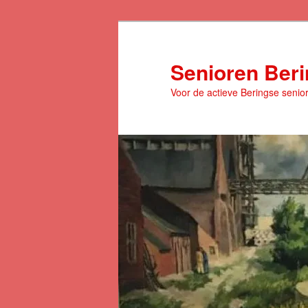
Spring
naar
de
Senioren Ber
primaire
Voor de actieve Beringse senio
inhoud