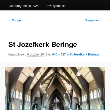
Jaarprogramma 2026
Privacyprotocol
Afbeeldingsnavigatie
← Vorige
Volgende →
St Jozefkerk Beringe
Gepubliceerd
6 oktober 2019
op
640 × 427
in
St Jozefkerk Beringe