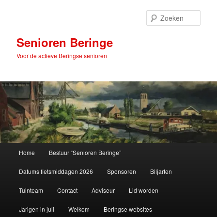
Spring
naar
Zoek
de
primaire
Senioren Beringe
inhoud
Voor de actieve Beringse senioren
Hoofdmenu
Home
Bestuur “Senioren Beringe”
Datums fietsmiddagen 2026
Sponsoren
Biljarten
Tuinteam
Contact
Adviseur
Lid worden
Jarigen in juli
Welkom
Beringse websites