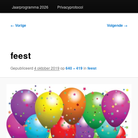
Jaarprogramma 2026
Privacyprotocol
Afbeeldingsnavigatie
← Vorige
Volgende →
feest
Gepubliceerd
4 oktober 2019
op
640 × 419
in
feest