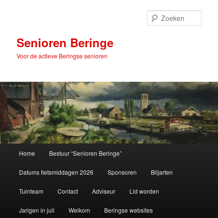
Spring
naar
Zoek
de
primaire
Senioren Beringe
inhoud
Voor de actieve Beringse senioren
Hoofdmenu
Home
Bestuur “Senioren Beringe”
Datums fietsmiddagen 2026
Sponsoren
Biljarten
Tuinteam
Contact
Adviseur
Lid worden
Jarigen in juli
Welkom
Beringse websites