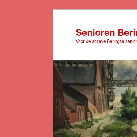
Spring
naar
de
Senioren Ber
primaire
Voor de actieve Beringse senio
inhoud