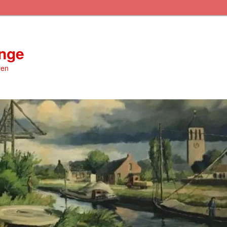
inge
ren