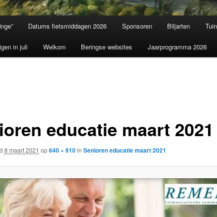
inge”
Datums fietsmiddagen 2026
Sponsoren
Biljarten
Tui
igen in juli
Welkom
Beringse websites
Jaarprogramma 2026
ioren educatie maart 2021
rd
8 maart 2021
op
640 × 910
in
Senioren educatie maart 2021