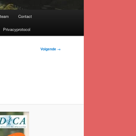
nteam
Contact
Privacyprotocol
Volgende →