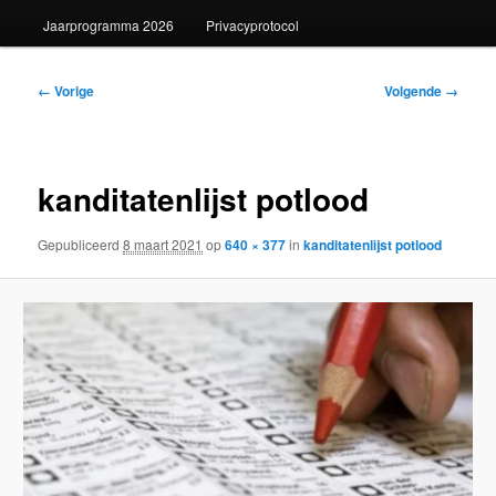
Jaarprogramma 2026
Privacyprotocol
Afbeeldingsnavigatie
← Vorige
Volgende →
kanditatenlijst potlood
Gepubliceerd
8 maart 2021
op
640 × 377
in
kanditatenlijst potlood