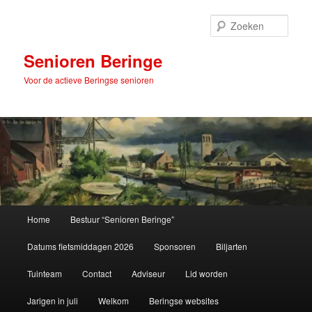
Spring
naar
Zoek
de
primaire
Senioren Beringe
inhoud
Voor de actieve Beringse senioren
Hoofdmenu
Home
Bestuur “Senioren Beringe”
Datums fietsmiddagen 2026
Sponsoren
Biljarten
Tuinteam
Contact
Adviseur
Lid worden
Jarigen in juli
Welkom
Beringse websites