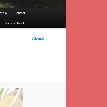
nteam
Contact
Privacyprotocol
Volgende →