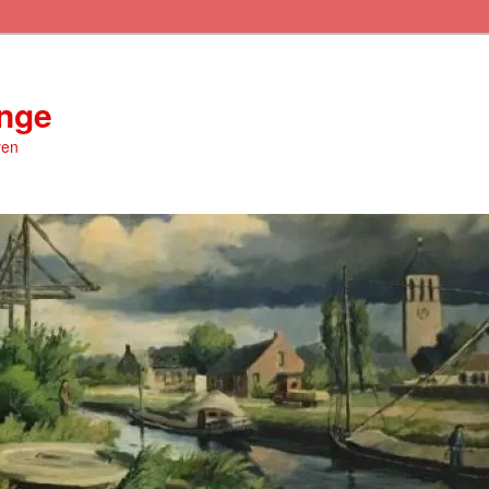
inge
ren