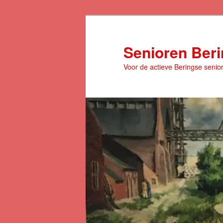
Spring
naar
de
Senioren Ber
primaire
Voor de actieve Beringse senio
inhoud