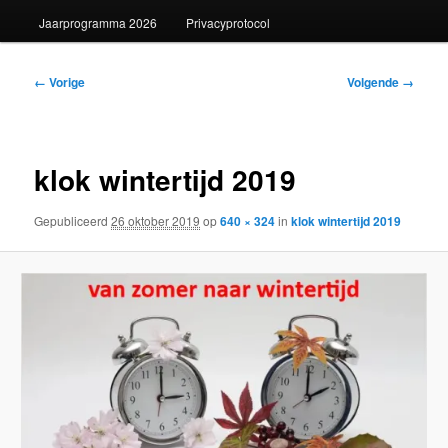
Jaarprogramma 2026
Privacyprotocol
Afbeeldingsnavigatie
← Vorige
Volgende →
klok wintertijd 2019
Gepubliceerd
26 oktober 2019
op
640 × 324
in
klok wintertijd 2019