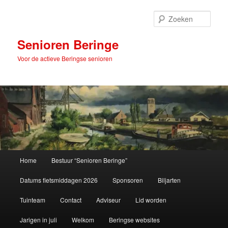
Spring
naar
Zoek
de
primaire
Senioren Beringe
inhoud
Voor de actieve Beringse senioren
Hoofdmenu
Home
Bestuur “Senioren Beringe”
Datums fietsmiddagen 2026
Sponsoren
Biljarten
Tuinteam
Contact
Adviseur
Lid worden
Jarigen in juli
Welkom
Beringse websites