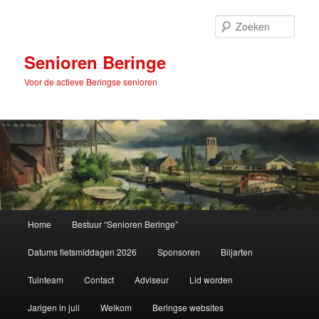
Spring
naar
Zoek
de
primaire
Senioren Beringe
inhoud
Voor de actieve Beringse senioren
Hoofdmenu
Home
Bestuur “Senioren Beringe”
Datums fietsmiddagen 2026
Sponsoren
Biljarten
Tuinteam
Contact
Adviseur
Lid worden
Jarigen in juli
Welkom
Beringse websites