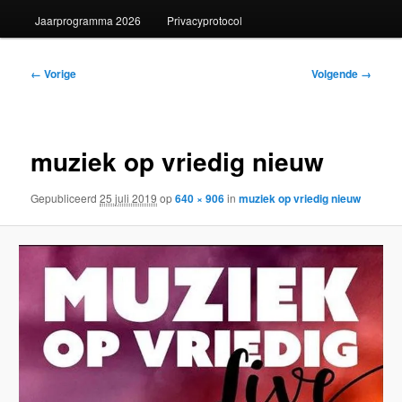
Jaarprogramma 2026
Privacyprotocol
Afbeeldingsnavigatie
← Vorige
Volgende →
muziek op vriedig nieuw
Gepubliceerd
25 juli 2019
op
640 × 906
in
muziek op vriedig nieuw