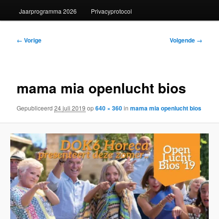
Jaarprogramma 2026
Privacyprotocol
Afbeeldingsnavigatie
← Vorige
Volgende →
mama mia openlucht bios
Gepubliceerd
24 juli 2019
op
640 × 360
in
mama mia openlucht bios