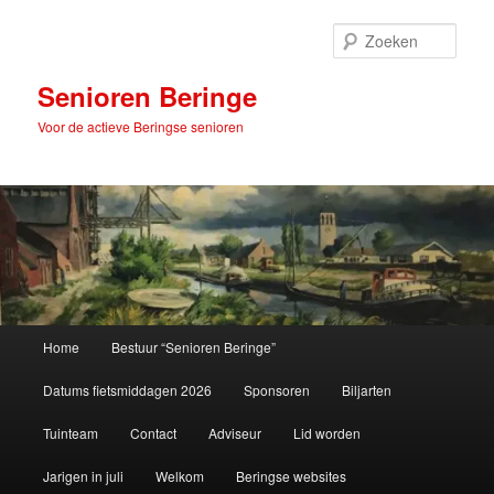
Spring
naar
Zoek
de
primaire
Senioren Beringe
inhoud
Voor de actieve Beringse senioren
Hoofdmenu
Home
Bestuur “Senioren Beringe”
Datums fietsmiddagen 2026
Sponsoren
Biljarten
Tuinteam
Contact
Adviseur
Lid worden
Jarigen in juli
Welkom
Beringse websites