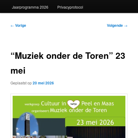
Jaarprogramma 2026
Privacyprotocol
Bericht
←
Vorige
Volgende
→
navigatie
“Muziek onder de Toren” 23
mei
Geplaatst op
20 mei 2026