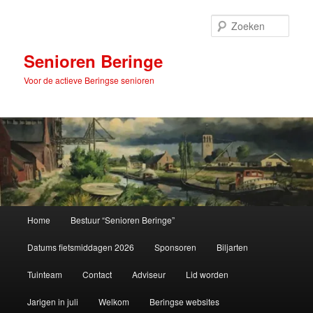
Spring
naar
Zoek
de
primaire
Senioren Beringe
inhoud
Voor de actieve Beringse senioren
Hoofdmenu
Home
Bestuur “Senioren Beringe”
Datums fietsmiddagen 2026
Sponsoren
Biljarten
Tuinteam
Contact
Adviseur
Lid worden
Jarigen in juli
Welkom
Beringse websites