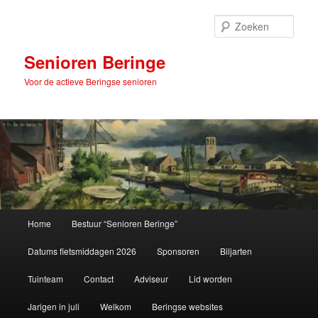
Spring
naar
Zoek
de
primaire
Senioren Beringe
inhoud
Voor de actieve Beringse senioren
Hoofdmenu
Home
Bestuur “Senioren Beringe”
Datums fietsmiddagen 2026
Sponsoren
Biljarten
Tuinteam
Contact
Adviseur
Lid worden
Jarigen in juli
Welkom
Beringse websites