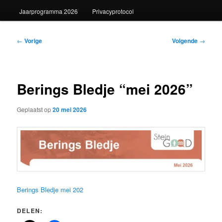
Jaarprogramma 2026
Privacyprotocol
Bericht
←
Vorige
Volgende
→
navigatie
Berings Bledje “mei 2026”
Geplaatst op
20 mei 2026
Berings Bledje mei 202
DELEN: