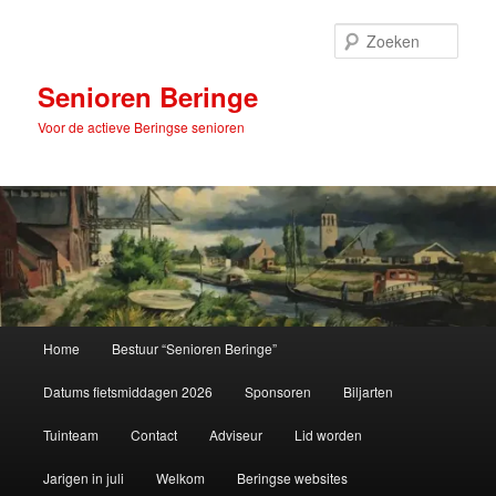
Spring
naar
Zoek
de
primaire
Senioren Beringe
inhoud
Voor de actieve Beringse senioren
Hoofdmenu
Home
Bestuur “Senioren Beringe”
Datums fietsmiddagen 2026
Sponsoren
Biljarten
Tuinteam
Contact
Adviseur
Lid worden
Jarigen in juli
Welkom
Beringse websites