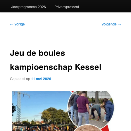
Jaarprogramma 2026
Privacyprotocol
Bericht
←
Vorige
Volgende
→
navigatie
Jeu de boules
kampioenschap Kessel
Geplaatst op
11 mei 2026