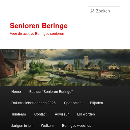
Spring
naar
Zoek
de
primaire
Senioren Beringe
inhoud
Voor de actieve Beringse senioren
Hoofdmenu
Home
Bestuur “Senioren Beringe”
Datums fietsmiddagen 2026
Sponsoren
Biljarten
Tuinteam
Contact
Adviseur
Lid worden
Jarigen in juli
Welkom
Beringse websites