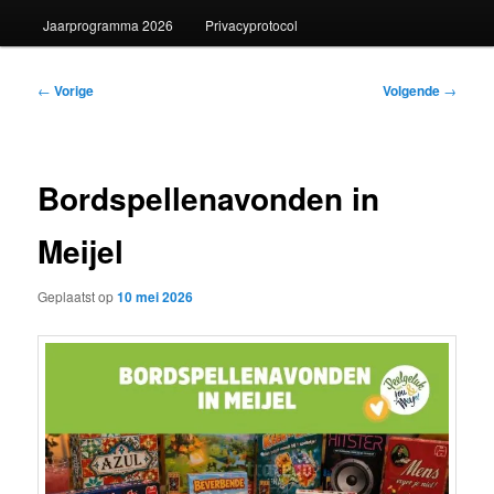
Jaarprogramma 2026
Privacyprotocol
Bericht
←
Vorige
Volgende
→
navigatie
Bordspellenavonden in
Meijel
Geplaatst op
10 mei 2026