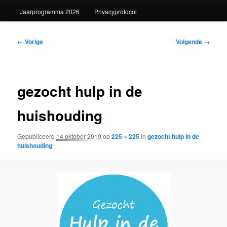
Jaarprogramma 2026
Privacyprotocol
Afbeeldingsnavigatie
← Vorige
Volgende →
gezocht hulp in de
huishouding
Gepubliceerd
14 oktober 2019
op
225 × 225
in
gezocht hulp in de
huishouding