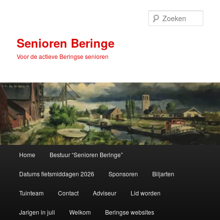
Spring
naar
Zoek
de
primaire
Senioren Beringe
inhoud
Voor de actieve Beringse senioren
Hoofdmenu
Home
Bestuur “Senioren Beringe”
Datums fietsmiddagen 2026
Sponsoren
Biljarten
Tuinteam
Contact
Adviseur
Lid worden
Jarigen in juli
Welkom
Beringse websites