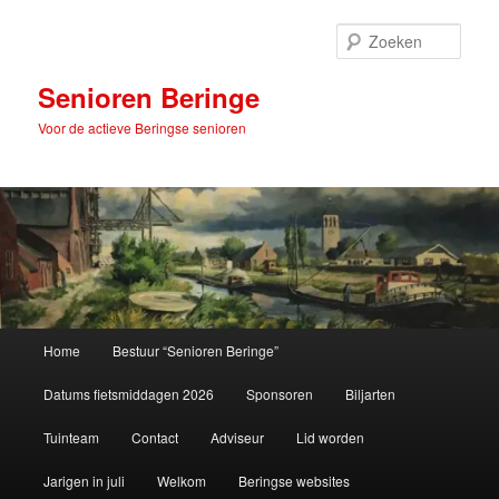
Spring
naar
Zoek
de
primaire
Senioren Beringe
inhoud
Voor de actieve Beringse senioren
Hoofdmenu
Home
Bestuur “Senioren Beringe”
Datums fietsmiddagen 2026
Sponsoren
Biljarten
Tuinteam
Contact
Adviseur
Lid worden
Jarigen in juli
Welkom
Beringse websites