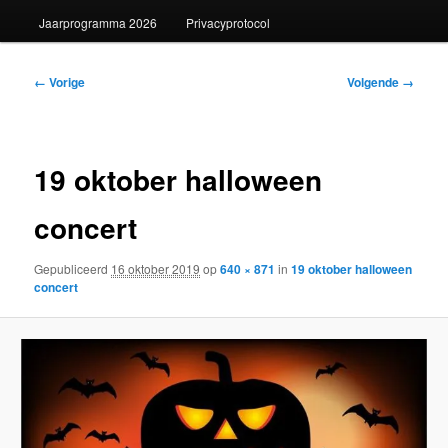
Jaarprogramma 2026
Privacyprotocol
Afbeeldingsnavigatie
← Vorige
Volgende →
19 oktober halloween
concert
Gepubliceerd
16 oktober 2019
op
640 × 871
in
19 oktober halloween
concert