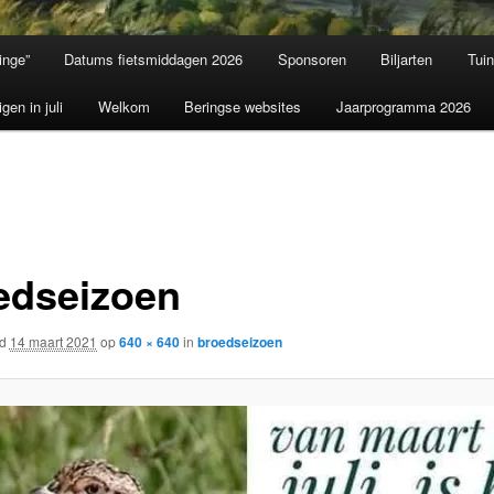
inge”
Datums fietsmiddagen 2026
Sponsoren
Biljarten
Tui
igen in juli
Welkom
Beringse websites
Jaarprogramma 2026
edseizoen
rd
14 maart 2021
op
640 × 640
in
broedseizoen