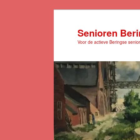
Spring
naar
de
Senioren Ber
primaire
Voor de actieve Beringse senio
inhoud