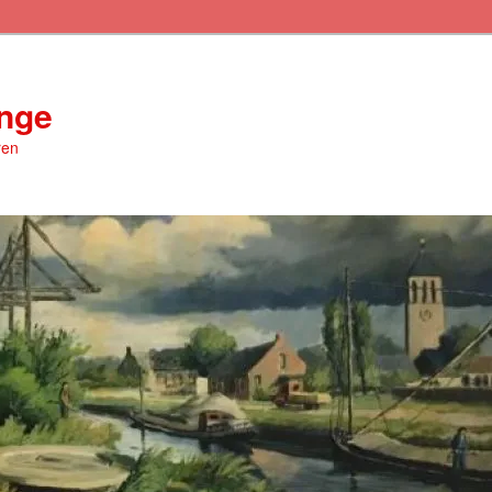
inge
ren