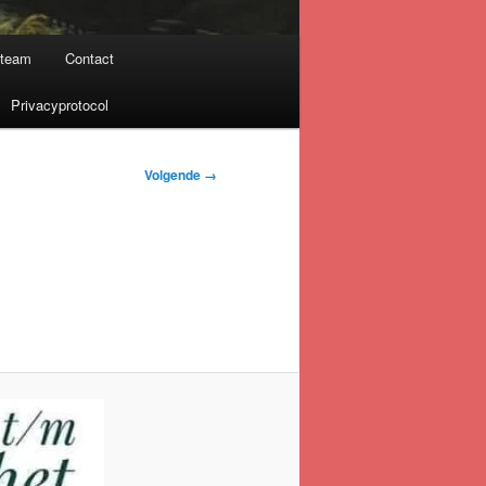
nteam
Contact
Privacyprotocol
Volgende →