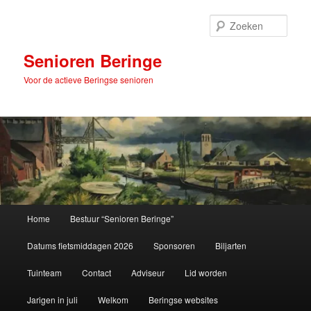
Spring
naar
Zoek
de
primaire
Senioren Beringe
inhoud
Voor de actieve Beringse senioren
Hoofdmenu
Home
Bestuur “Senioren Beringe”
Datums fietsmiddagen 2026
Sponsoren
Biljarten
Tuinteam
Contact
Adviseur
Lid worden
Jarigen in juli
Welkom
Beringse websites