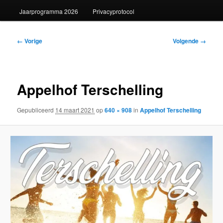
Jaarprogramma 2026
Privacyprotocol
Afbeeldingsnavigatie
← Vorige
Volgende →
Appelhof Terschelling
Gepubliceerd
14 maart 2021
op
640 × 908
in
Appelhof Terschelling