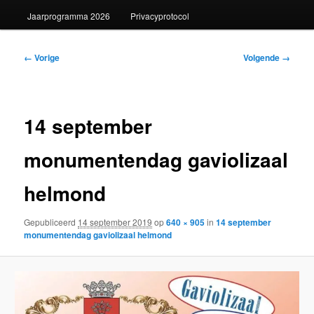
Jaarprogramma 2026
Privacyprotocol
Afbeeldingsnavigatie
← Vorige
Volgende →
14 september
monumentendag gaviolizaal
helmond
Gepubliceerd
14 september 2019
op
640 × 905
in
14 september
monumentendag gaviolizaal helmond