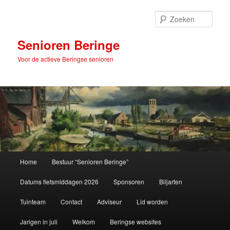
Spring
naar
Zoek
de
primaire
Senioren Beringe
inhoud
Voor de actieve Beringse senioren
Hoofdmenu
Home
Bestuur “Senioren Beringe”
Datums fietsmiddagen 2026
Sponsoren
Biljarten
Tuinteam
Contact
Adviseur
Lid worden
Jarigen in juli
Welkom
Beringse websites