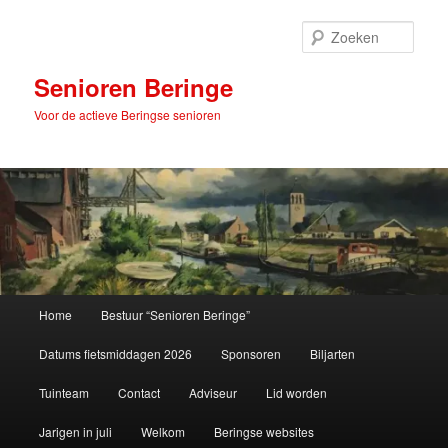
Spring
naar
Zoek
de
primaire
Senioren Beringe
inhoud
Voor de actieve Beringse senioren
Hoofdmenu
Home
Bestuur “Senioren Beringe”
Datums fietsmiddagen 2026
Sponsoren
Biljarten
Tuinteam
Contact
Adviseur
Lid worden
Jarigen in juli
Welkom
Beringse websites