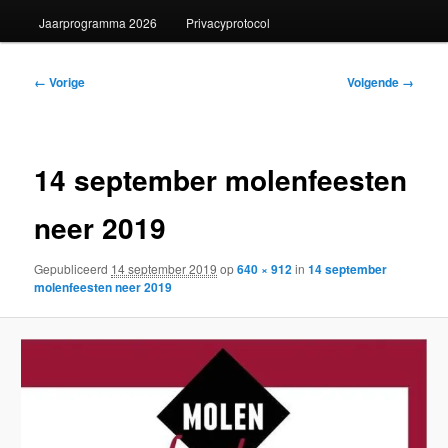
Jaarprogramma 2026
Privacyprotocol
Afbeeldingsnavigatie
← Vorige
Volgende →
14 september molenfeesten
neer 2019
Gepubliceerd
14 september 2019
op
640 × 912
in
14 september
molenfeesten neer 2019