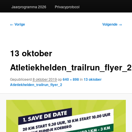
Jaarprogramma 2026
Privacyprotocol
Afbeeldingsnavigatie
← Vorige
Volgende →
13 oktober
Atletiekhelden_trailrun_flyer_2
Gepubliceerd
8 oktober 2019
op
640 × 898
in
13 oktober
Atletiekhelden_trailrun_flyer_2