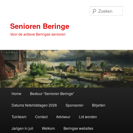
Spring
naar
Zoek
de
primaire
Senioren Beringe
inhoud
Voor de actieve Beringse senioren
Hoofdmenu
Home
Bestuur “Senioren Beringe”
Datums fietsmiddagen 2026
Sponsoren
Biljarten
Tuinteam
Contact
Adviseur
Lid worden
Jarigen in juli
Welkom
Beringse websites