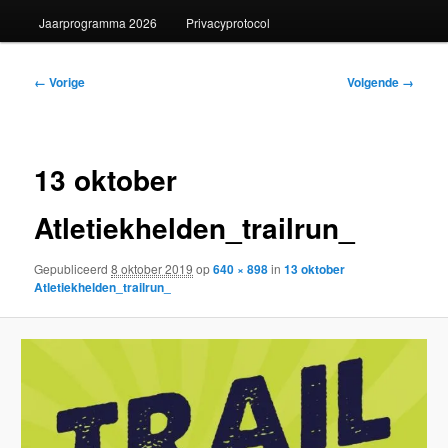
Jaarprogramma 2026
Privacyprotocol
Afbeeldingsnavigatie
← Vorige
Volgende →
13 oktober
Atletiekhelden_trailrun_
Gepubliceerd
8 oktober 2019
op
640 × 898
in
13 oktober
Atletiekhelden_trailrun_