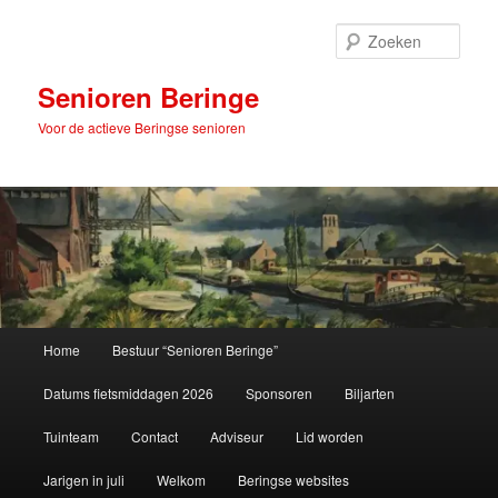
Spring
naar
Zoek
de
primaire
Senioren Beringe
inhoud
Voor de actieve Beringse senioren
Hoofdmenu
Home
Bestuur “Senioren Beringe”
Datums fietsmiddagen 2026
Sponsoren
Biljarten
Tuinteam
Contact
Adviseur
Lid worden
Jarigen in juli
Welkom
Beringse websites