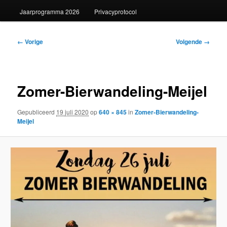
Jaarprogramma 2026
Privacyprotocol
Afbeeldingsnavigatie
← Vorige
Volgende →
Zomer-Bierwandeling-Meijel
Gepubliceerd
19 juli 2020
op
640 × 845
in
Zomer-Bierwandeling-
Meijel