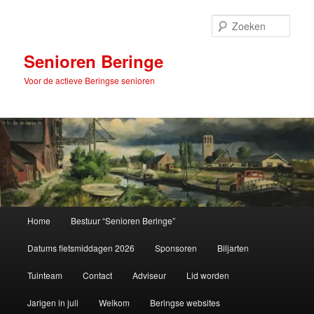
Spring
naar
Zoek
de
primaire
Senioren Beringe
inhoud
Voor de actieve Beringse senioren
Hoofdmenu
Home
Bestuur “Senioren Beringe”
Datums fietsmiddagen 2026
Sponsoren
Biljarten
Tuinteam
Contact
Adviseur
Lid worden
Jarigen in juli
Welkom
Beringse websites