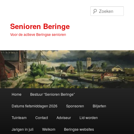
Spring
naar
Zoek
de
primaire
Senioren Beringe
inhoud
Voor de actieve Beringse senioren
Hoofdmenu
Home
Bestuur “Senioren Beringe”
Datums fietsmiddagen 2026
Sponsoren
Biljarten
Tuinteam
Contact
Adviseur
Lid worden
Jarigen in juli
Welkom
Beringse websites