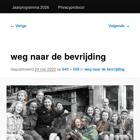
Jaarprogramma 2026
Privacyprotocol
Afbeeldingsnavigatie
← Vorige
Volgende →
weg naar de bevrijding
Gepubliceerd
24 mei 2020
op
640 × 458
in
weg naar de bevrijding