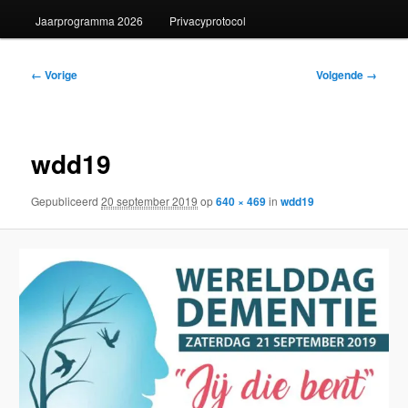
Jaarprogramma 2026
Privacyprotocol
Afbeeldingsnavigatie
← Vorige
Volgende →
wdd19
Gepubliceerd
20 september 2019
op
640 × 469
in
wdd19