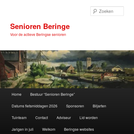
Spring
naar
Zoek
de
primaire
Senioren Beringe
inhoud
Voor de actieve Beringse senioren
Hoofdmenu
Home
Bestuur “Senioren Beringe”
Datums fietsmiddagen 2026
Sponsoren
Biljarten
Tuinteam
Contact
Adviseur
Lid worden
Jarigen in juli
Welkom
Beringse websites