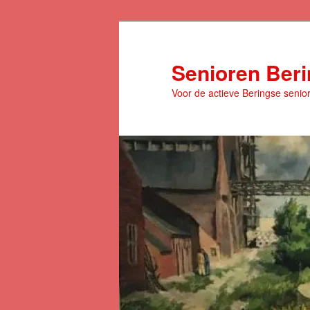
Spring
naar
de
Senioren Ber
primaire
Voor de actieve Beringse senio
inhoud