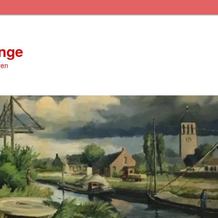
inge
ren