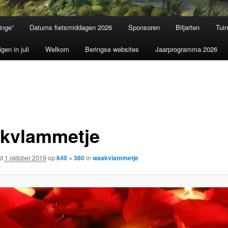
inge”
Datums fietsmiddagen 2026
Sponsoren
Biljarten
Tui
igen in juli
Welkom
Beringse websites
Jaarprogramma 2026
kvlammetje
rd
1 oktober 2019
op
640 × 360
in
waakvlammetje