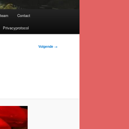
nteam
Contact
Privacyprotocol
Volgende →