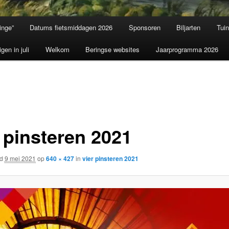
inge”
Datums fietsmiddagen 2026
Sponsoren
Biljarten
Tui
igen in juli
Welkom
Beringse websites
Jaarprogramma 2026
r pinsteren 2021
rd
9 mei 2021
op
640 × 427
in
vier pinsteren 2021