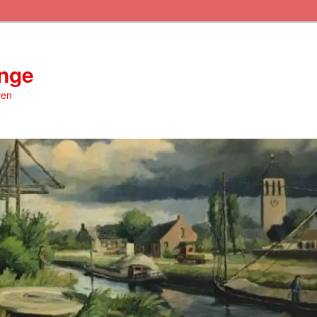
inge
ren