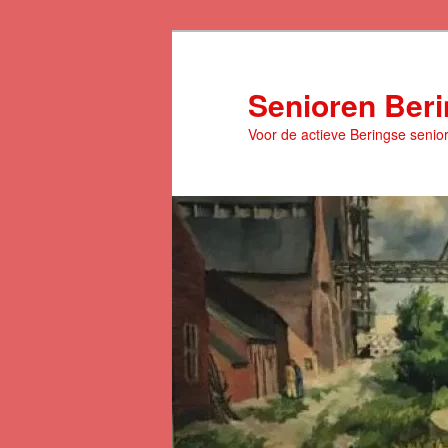
Spring
naar
de
Senioren Ber
primaire
Voor de actieve Beringse senio
inhoud