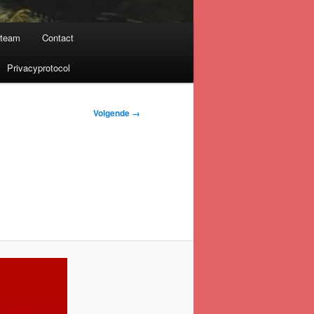
nteam
Contact
Privacyprotocol
Volgende →