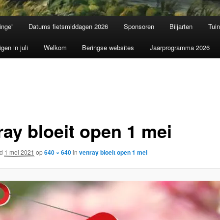
inge”
Datums fietsmiddagen 2026
Sponsoren
Biljarten
Tui
igen in juli
Welkom
Beringse websites
Jaarprogramma 2026
ray bloeit open 1 mei
rd
1 mei 2021
op
640 × 640
in
venray bloeit open 1 mei