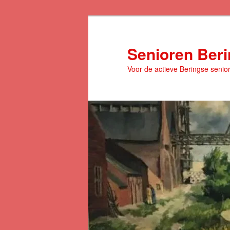
Spring
naar
de
Senioren Ber
primaire
Voor de actieve Beringse senio
inhoud