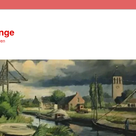
inge
ren