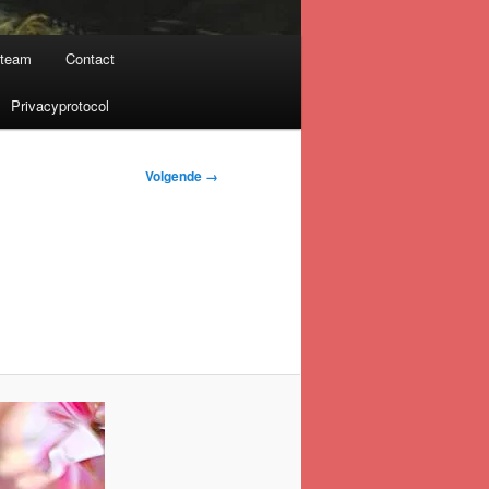
nteam
Contact
Privacyprotocol
Volgende →