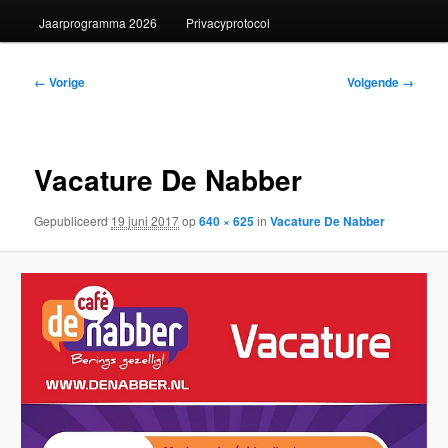
Jaarprogramma 2026
Privacyprotocol
Afbeeldingsnavigatie
← Vorige
Volgende →
Vacature De Nabber
Gepubliceerd
19 juni 2017
op
640 × 625
in
Vacature De Nabber