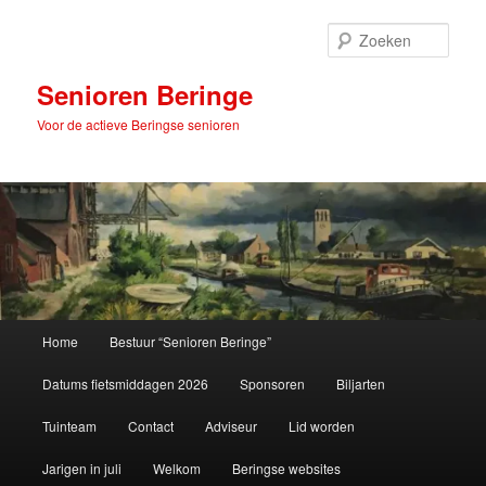
Spring
naar
Zoek
de
primaire
Senioren Beringe
inhoud
Voor de actieve Beringse senioren
Hoofdmenu
Home
Bestuur “Senioren Beringe”
Datums fietsmiddagen 2026
Sponsoren
Biljarten
Tuinteam
Contact
Adviseur
Lid worden
Jarigen in juli
Welkom
Beringse websites