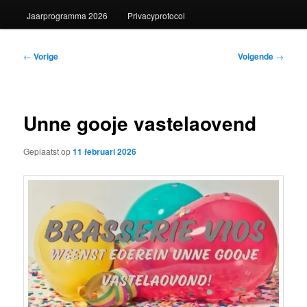
Jaarprogramma 2026
Privacyprotocol
Bericht
←
Vorige
Volgende
→
navigatie
Unne gooje vastelaovend
Geplaatst op
11 februari 2026