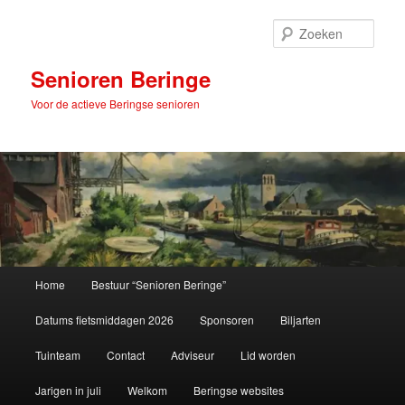
Spring
naar
Zoek
de
primaire
Senioren Beringe
inhoud
Voor de actieve Beringse senioren
Hoofdmenu
Home
Bestuur “Senioren Beringe”
Datums fietsmiddagen 2026
Sponsoren
Biljarten
Tuinteam
Contact
Adviseur
Lid worden
Jarigen in juli
Welkom
Beringse websites