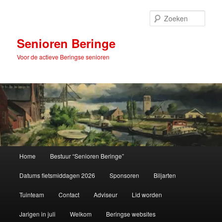
Spring
naar
Zoek
de
primaire
Senioren Beringe
inhoud
Voor de actieve Beringse senioren
Hoofdmenu
Home
Bestuur “Senioren Beringe”
Datums fietsmiddagen 2026
Sponsoren
Biljarten
Tuinteam
Contact
Adviseur
Lid worden
Jarigen in juli
Welkom
Beringse websites