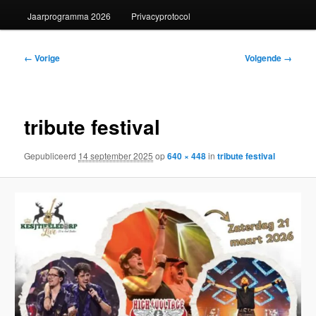
Jaarprogramma 2026
Privacyprotocol
Afbeeldingsnavigatie
← Vorige
Volgende →
tribute festival
Gepubliceerd
14 september 2025
op
640 × 448
in
tribute festival