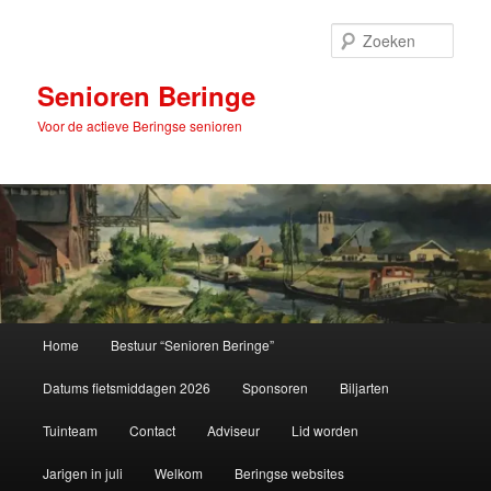
Spring
naar
Zoek
de
primaire
Senioren Beringe
inhoud
Voor de actieve Beringse senioren
Hoofdmenu
Home
Bestuur “Senioren Beringe”
Datums fietsmiddagen 2026
Sponsoren
Biljarten
Tuinteam
Contact
Adviseur
Lid worden
Jarigen in juli
Welkom
Beringse websites