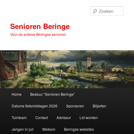
Spring
naar
Zoek
de
primaire
Senioren Beringe
inhoud
Voor de actieve Beringse senioren
Hoofdmenu
Home
Bestuur “Senioren Beringe”
Datums fietsmiddagen 2026
Sponsoren
Biljarten
Tuinteam
Contact
Adviseur
Lid worden
Jarigen in juli
Welkom
Beringse websites