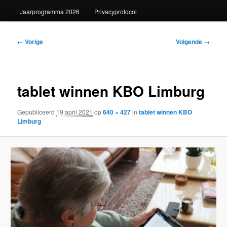
Jaarprogramma 2026
Privacyprotocol
Afbeeldingsnavigatie
← Vorige
Volgende →
tablet winnen KBO Limburg
Gepubliceerd
19 april 2021
op
640 × 427
in
tablet winnen KBO
Limburg