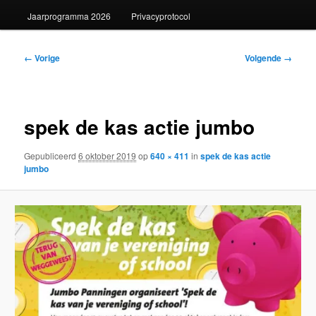
Jaarprogramma 2026
Privacyprotocol
Afbeeldingsnavigatie
← Vorige
Volgende →
spek de kas actie jumbo
Gepubliceerd
6 oktober 2019
op
640 × 411
in
spek de kas actie
jumbo