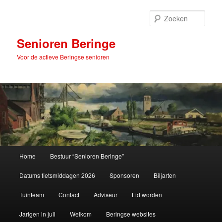
Spring
naar
Zoek
de
primaire
Senioren Beringe
inhoud
Voor de actieve Beringse senioren
Hoofdmenu
Home
Bestuur “Senioren Beringe”
Datums fietsmiddagen 2026
Sponsoren
Biljarten
Tuinteam
Contact
Adviseur
Lid worden
Jarigen in juli
Welkom
Beringse websites