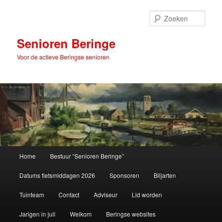
Spring
naar
Zoek
de
primaire
Senioren Beringe
inhoud
Voor de actieve Beringse senioren
Hoofdmenu
Home
Bestuur “Senioren Beringe”
Datums fietsmiddagen 2026
Sponsoren
Biljarten
Tuinteam
Contact
Adviseur
Lid worden
Jarigen in juli
Welkom
Beringse websites