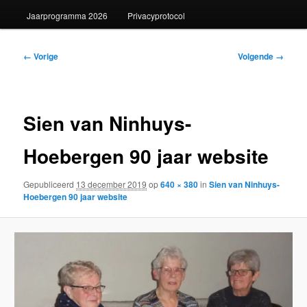
Jaarprogramma 2026
Privacyprotocol
Afbeeldingsnavigatie
← Vorige
Volgende →
Sien van Ninhuys-
Hoebergen 90 jaar website
Gepubliceerd
13 december 2019
op
640 × 380
in
Sien van Ninhuys-
Hoebergen 90 jaar website