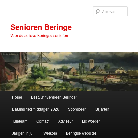
Spring
naar
Zoek
de
primaire
Senioren Beringe
inhoud
Voor de actieve Beringse senioren
Hoofdmenu
Home
Bestuur “Senioren Beringe”
Datums fietsmiddagen 2026
Sponsoren
Biljarten
Tuinteam
Contact
Adviseur
Lid worden
Jarigen in juli
Welkom
Beringse websites