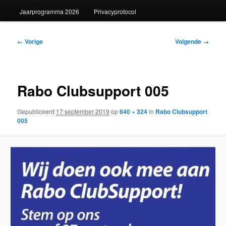
Jaarprogramma 2026
Privacyprotocol
Afbeeldingsnavigatie
← Vorige
Volgende →
Rabo Clubsupport 005
Gepubliceerd
17 september 2019
op
640 × 324
in
Rabo Clubsupport
005