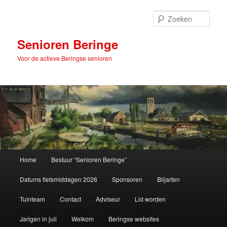
Spring
naar
Zoek
de
primaire
Senioren Beringe
inhoud
Voor de actieve Beringse senioren
Hoofdmenu
Home
Bestuur “Senioren Beringe”
Datums fietsmiddagen 2026
Sponsoren
Biljarten
Tuinteam
Contact
Adviseur
Lid worden
Jarigen in juli
Welkom
Beringse websites