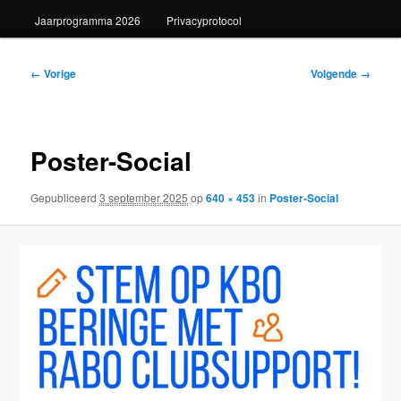
Jaarprogramma 2026
Privacyprotocol
Afbeeldingsnavigatie
← Vorige
Volgende →
Poster-Social
Gepubliceerd
3 september 2025
op
640 × 453
in
Poster-Social