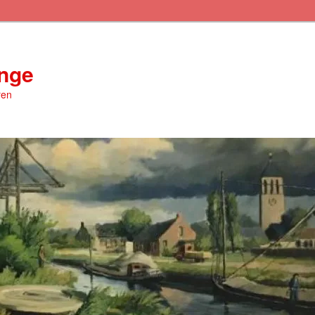
inge
ren