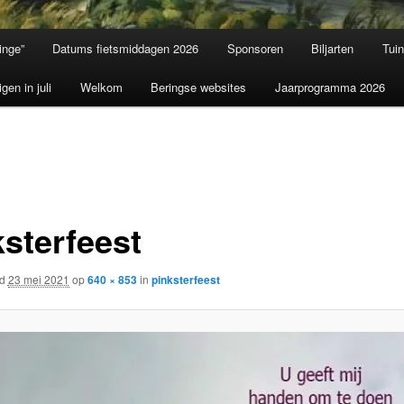
inge”
Datums fietsmiddagen 2026
Sponsoren
Biljarten
Tui
igen in juli
Welkom
Beringse websites
Jaarprogramma 2026
ksterfeest
rd
23 mei 2021
op
640 × 853
in
pinksterfeest