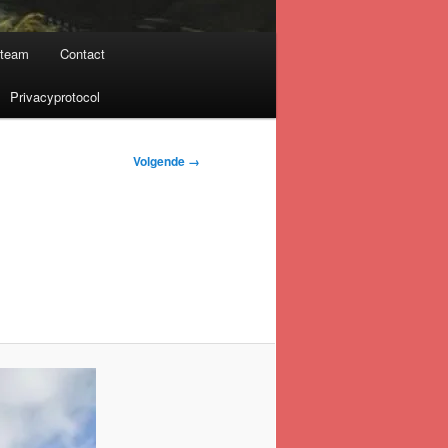
nteam
Contact
Privacyprotocol
Volgende →