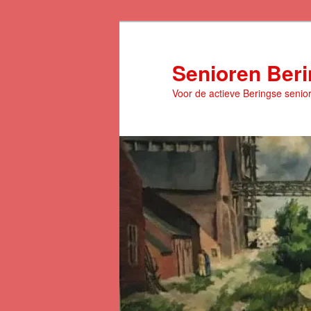
Spring
naar
de
Senioren Ber
primaire
Voor de actieve Beringse senio
inhoud