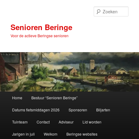
Spring
naar
Zoek
de
primaire
Senioren Beringe
inhoud
Voor de actieve Beringse senioren
Hoofdmenu
Home
Bestuur “Senioren Beringe”
Datums fietsmiddagen 2026
Sponsoren
Biljarten
Tuinteam
Contact
Adviseur
Lid worden
Jarigen in juli
Welkom
Beringse websites