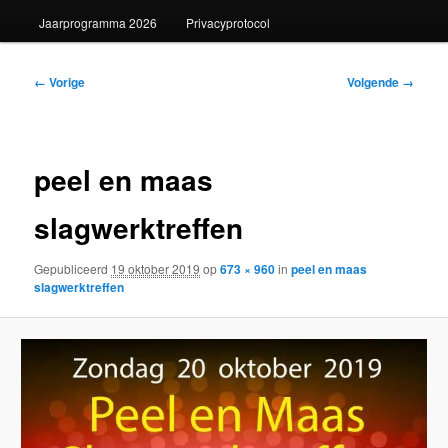
Jaarprogramma 2026
Privacyprotocol
Afbeeldingsnavigatie
← Vorige
Volgende →
peel en maas
slagwerktreffen
Gepubliceerd
19 oktober 2019
op
673 × 960
in
peel en maas
slagwerktreffen