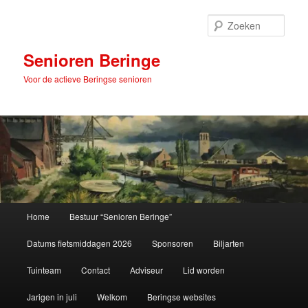
Spring
naar
Zoek
de
primaire
Senioren Beringe
inhoud
Voor de actieve Beringse senioren
Hoofdmenu
Home
Bestuur “Senioren Beringe”
Datums fietsmiddagen 2026
Sponsoren
Biljarten
Tuinteam
Contact
Adviseur
Lid worden
Jarigen in juli
Welkom
Beringse websites