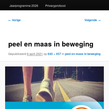
Jaarprogramma 2026
Privacyprotocol
Afbeeldingsnavigatie
← Vorige
Volgende →
peel en maas in beweging
Gepubliceerd
6 april 2021
op
640 × 457
in
peel en maas in beweging