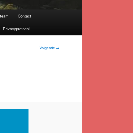
nteam
Contact
Privacyprotocol
Volgende →