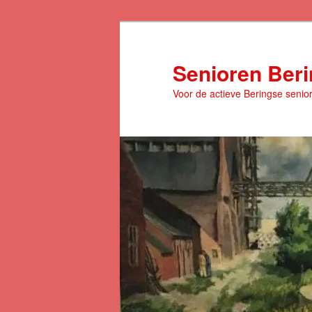
Spring
naar
de
Senioren Ber
primaire
Voor de actieve Beringse senio
inhoud