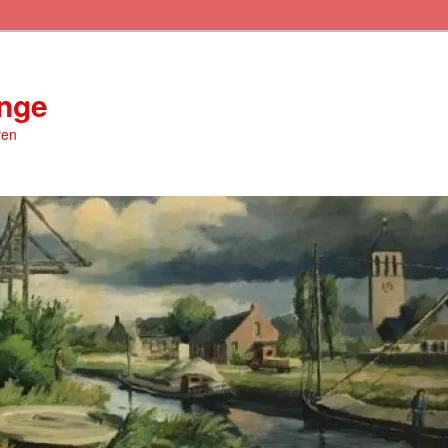
inge
ren