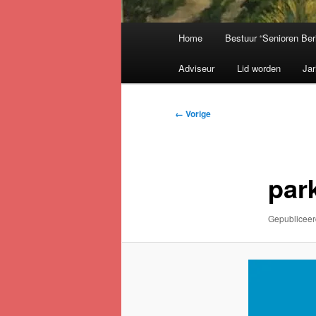
Hoofdmenu
Home
Bestuur “Senioren Ber
Adviseur
Lid worden
Jar
Afbeeldingsnavigatie
← Vorige
par
Gepublicee