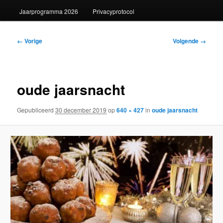
Jaarprogramma 2026
Privacyprotocol
Afbeeldingsnavigatie
← Vorige
Volgende →
oude jaarsnacht
Gepubliceerd
30 december 2019
op
640 × 427
in
oude jaarsnacht