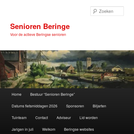
Spring
naar
Zoek
de
primaire
Senioren Beringe
inhoud
Voor de actieve Beringse senioren
Hoofdmenu
Home
Bestuur “Senioren Beringe”
Datums fietsmiddagen 2026
Sponsoren
Biljarten
Tuinteam
Contact
Adviseur
Lid worden
Jarigen in juli
Welkom
Beringse websites