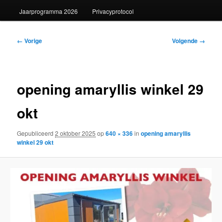
Jaarprogramma 2026
Privacyprotocol
Afbeeldingsnavigatie
← Vorige
Volgende →
opening amaryllis winkel 29
okt
Gepubliceerd
2 oktober 2025
op
640 × 336
in
opening amaryllis
winkel 29 okt