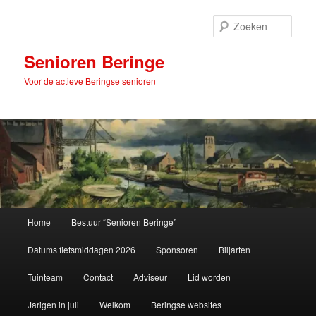
Spring
naar
Zoek
de
primaire
Senioren Beringe
inhoud
Voor de actieve Beringse senioren
Hoofdmenu
Home
Bestuur “Senioren Beringe”
Datums fietsmiddagen 2026
Sponsoren
Biljarten
Tuinteam
Contact
Adviseur
Lid worden
Jarigen in juli
Welkom
Beringse websites