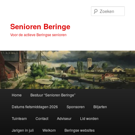
Spring
naar
Zoek
de
primaire
Senioren Beringe
inhoud
Voor de actieve Beringse senioren
Hoofdmenu
Home
Bestuur “Senioren Beringe”
Datums fietsmiddagen 2026
Sponsoren
Biljarten
Tuinteam
Contact
Adviseur
Lid worden
Jarigen in juli
Welkom
Beringse websites