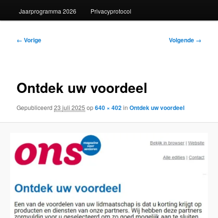
Jaarprogramma 2026
Privacyprotocol
Afbeeldingsnavigatie
← Vorige
Volgende →
Ontdek uw voordeel
Gepubliceerd
23 juli 2025
op
640 × 402
in
Ontdek uw voordeel